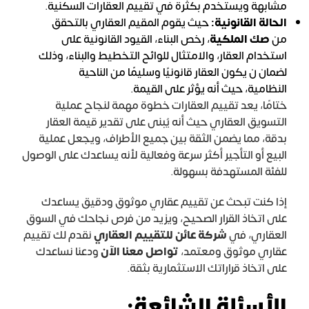
مشابهة ويستخدم بكثرة في تقييم العقارات السكنية.
الحالة القانونية:
حيث يقوم المقيم العقاري بالتحقق
من
صك الملكية
، رخص البناء، القيود القانونية على
استخدام العقار، والامتثال للوائح التخطيط والبناء، وذلك
لضمان ن يكون العقار قانونيًا وسليمًا من الناحية
النظامية، حيث أنه يؤثر على القيمة.
ختامًا، يعد تقييم العقارات خطوة مهمة لنجاح عملية
التسويق العقاري حيث أنه يُبنى على تقدير قيمة العقار
بدقة، مما يضمن الثقة بين جميع الأطراف، ويجعل عملية
البيع أو التأجير أكثر سرعة وفعالية لأنه يساعدك على الوصول
للفئة المستهدفة بسهولة.
إذا كنت تبحث عن تقييم عقاري موثوق ودقيق يساعدك
على اتخاذ القرار الصحيح، ويزيد من فرص نجاحك في السوق
العقاري، في
شركة عائن للتقييم العقاري
نقدم لك تقييم
عقاري موثوق ومعتمد،
تواصل معنا الآن
ودعنا نساعدك
على اتخاذ قراراتك الاستثمارية بثقة.
الأسئلة الشائعة: