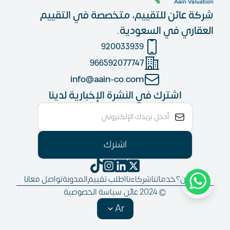
شركة عائن للتقييم، متخصصة في التقييم
العقاري في السعودية.
920033939
966592077747
info@aain-co.com
اشترك في النشرة الإخبارية لدينا
اشترك
من نحن؟
خدماتنا
شركاءنا
اطلب تقييم
المدونة
تواصل معانا
© 2024 عائن.
سياسة الخصوصية
Ar