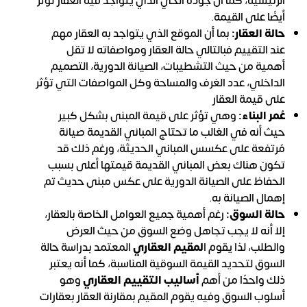
الرئيسية، كما أن جودة الحي الذي يتواجد فيه العقار تؤثر
أيضًا على القيمة.
حالة العقار:
بما أن الموقع الذي يتواجد به العقار مهم
عند التقييم فبالتالي حالة العقار ومواصفاته لا تقل
أهمية من حيث التشطيبات، الصيانة الدورية، التصميم
الداخلي، عدد الغرف والمساحة وكل المواصفات التي تؤثر
على قيمة العقار
عُمر البناء:
وهي تؤثر على قيمة المبنى بشكل كبير
حيث أنه في الغالب ما تحتاج المباني القديمة صيانة
مُرتفعة على عكسس المباني الحديثة، ورغم ذلك قد
تكون هناك بعض المباني القديمة قيمتها أعلى بسبب
الحفاظ على الصيانة الدورية على عكس مبنى حديث تم
إهمال الصيانة به.
حالة السوق:
رغم أهمية جميع العوامل الخاصة بالعقار،
إلا أنه لا يجب تجاهل وضع السوق من حيث العرض
والطلب، لذا يقوم
ا
لمقيم العقاري
المعتمد بدراسة حالة
السوق لتحديد القيمة السوقية المناسبة، كما أنه يعتبر
ذلك واحدًا من أهم
أساليب التقييم العقاري
وهو
أسلوب السوق وفيه يقوم المقيم بمقارنة العقار بعقارات