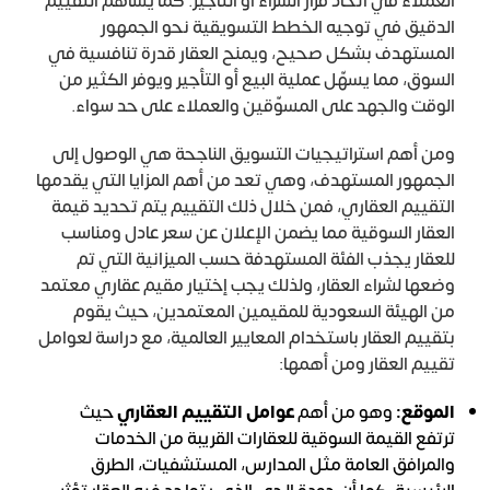
العملاء في اتخاذ قرار الشراء أو التأجير. كما يساهم التقييم
الدقيق في توجيه الخطط التسويقية نحو الجمهور
المستهدف بشكل صحيح، ويمنح العقار قدرة تنافسية في
السوق، مما يسهّل عملية البيع أو التأجير ويوفر الكثير من
الوقت والجهد على المسوّقين والعملاء على حد سواء.
ومن أهم استراتيجيات التسويق الناجحة هي الوصول إلى
الجمهور المستهدف، وهي تعد من أهم المزايا التي يقدمها
التقييم العقاري، فمن خلال ذلك التقييم يتم تحديد قيمة
العقار السوقية مما يضمن الإعلان عن سعر عادل ومناسب
للعقار يجذب الفئة المستهدفة حسب الميزانية التي تم
وضعها لشراء العقار، ولذلك يجب إختيار مقيم عقاري معتمد
من الهيئة السعودية للمقيمين المعتمدين، حيث يقوم
بتقييم العقار باستخدام المعايير العالمية، مع دراسة لعوامل
تقييم العقار ومن أهمها:
الموقع:
وهو من أهم
عوامل التقييم العقاري
حيث
ترتفع القيمة السوقية للعقارات القريبة من الخدمات
والمرافق العامة مثل المدارس، المستشفيات، الطرق