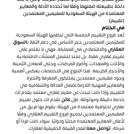
داخلاً بطبيعته ضمنهما وفقًا لما تُحدده الأدلة والمعايير
المعتمدة من الهيئة السعودية للمقيمين المعتمدين
(تقييم)
في الختام
تُعد فروع التقييم الخمسة التي تنظمها الهيئة السعودية
للمقيّمين المعتمدين حجر الأساس في دعم الثقة ب
السوق
العقاري
والاقتصادي في المملكة، فهي لا تقتصر على
تقييم عقاري فقط، بل تمتد لتشمل المنشآت الاقتصادية،
والآلات والمعدات، وأضرار المركبات، وحتى المعادن الثمينة
والأحجار الكريمة. هذا التنوع في التخصصات يعكس أهمية
وجود مقيمين معتمدين يمتلكون المعرفة والخبرة
والمعايير المهنية اللازمة لضمان العدالة والشفافية في
التقييم.وإذا كنت تبحث عن مقيم عقاري معتمد يقدم لك
خدمة دقيقة وموثوقة، فإن
عائن
تقدم لك حلول تقييم
عقاري احترافية معتمدة من الهيئة، يقوم بها فريق من
المقيمين المعتمدين لجميع فروع التقييم العقاري وفقًا
لأعلى المعايير المعتمدة محليًا ودوليًا. سواء كنت فردًا أو
شركة،
تواصل معنا
لنقدر القيمة الحقيقية لعقارك.