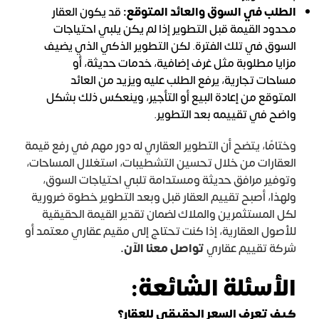
الطلب في السوق والعائد المتوقع:
قد يكون العقار
محدود القيمة قبل التطوير إذا لم يكن يلبي احتياجات
السوق في تلك الفترة. لكن التطوير الذكي الذي يضيف
مزايا مطلوبة مثل غرف إضافية، خدمات حديثة، أو
مساحات تجارية، يرفع الطلب عليه ويزيد من العائد
المتوقع من إعادة البيع أو التأجير، وينعكس ذلك بشكل
واضح في تقييمه بعد التطوير.
وختامًا، يتضح أن التطوير العقاري له دور مهم في رفع قيمة
العقارات من خلال تحسين التشطيبات، استغلال المساحات،
وتوفير مرافق حديثة ومستدامة تلبي احتياجات السوق،
ولهذا، أصبح تقييم العقار قبل وبعد التطوير خطوة ضرورية
لكل المستثمرين والملاك لضمان تقدير القيمة الحقيقية
للأصول العقارية، إذا كنت تحتاج إلى مقيم عقاري معتمد أو
شركة تقييم عقاري
تواصل معنا الآن
.
الأسئلة الشائعة:
كيف تعرف السعر الحقيقي للعقار؟