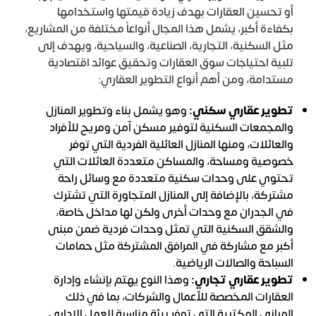
أو تحسين العقارات بهدف زيادة قيمتها واستخدامها
بكفاءة أكبر، يشمل هذا المجال أنواعاً مختلفة من المشاريع،
مثل السكنية، التجارية، الصناعية، والسياحية، ويهدف إلى
تلبية احتياجات سوق العقارات وتحقيق عوائد اقتصادية
مستدامة، ومن أهم أنواع التطوير العقاري:
تطوير عقاري سكني:
وهو يشمل بناء وتطوير المنازل
والمجمعات السكنية لتوفير مسكن آمن ومريح للأفراد
والعائلات، ومنها المنازل العائلية الفردية التي توفر
خصوصية ومساحة، والمساكن متعددة العائلات التي
تحتوي على وحدات سكنية متعددة مع وسائل راحة
مشتركة، بالإضافة إلى المنازل المتجاورة التي تشترك
في الجدران مع وحدات أخرى ولكن لها مداخل خاصة،
والشقق السكنية التي تمثل وحدات فردية ضمن مبنى
أكبر مع مشاركة في المرافق المشتركة مثل حمامات
السباحة والصالات الرياضية.
تطوير عقاري تجاري:
وهذا النوع يهتم بإنشاء وإدارة
العقارات المخصصة للأعمال والشركات، بما في ذلك
المباني المكتبية التي توفر بيئة مناسبة للعمل الإداري