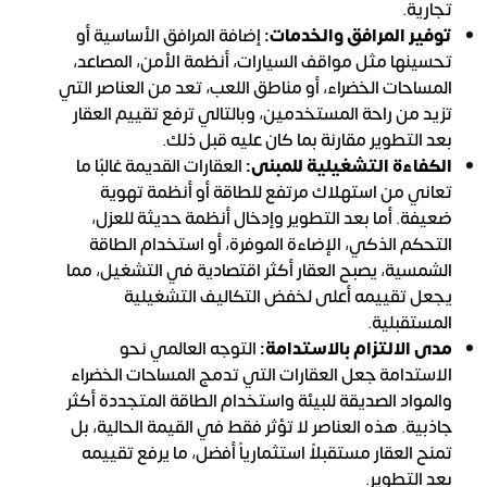
تجارية.
توفير المرافق والخدمات:
إضافة المرافق الأساسية أو
تحسينها مثل مواقف السيارات، أنظمة الأمن، المصاعد،
المساحات الخضراء، أو مناطق اللعب، تعد من العناصر التي
تزيد من راحة المستخدمين، وبالتالي ترفع تقييم العقار
بعد التطوير مقارنة بما كان عليه قبل ذلك.
الكفاءة التشغيلية للمبنى:
العقارات القديمة غالبًا ما
تعاني من استهلاك مرتفع للطاقة أو أنظمة تهوية
ضعيفة. أما بعد التطوير وإدخال أنظمة حديثة للعزل،
التحكم الذكي، الإضاءة الموفرة، أو استخدام الطاقة
الشمسية، يصبح العقار أكثر اقتصادية في التشغيل، مما
يجعل تقييمه أعلى لخفض التكاليف التشغيلية
المستقبلية.
مدى الالتزام بالاستدامة:
التوجه العالمي نحو
الاستدامة جعل العقارات التي تدمج المساحات الخضراء
والمواد الصديقة للبيئة واستخدام الطاقة المتجددة أكثر
جاذبية. هذه العناصر لا تؤثر فقط في القيمة الحالية، بل
تمنح العقار مستقبلاً استثمارياً أفضل، ما يرفع تقييمه
بعد التطوير.