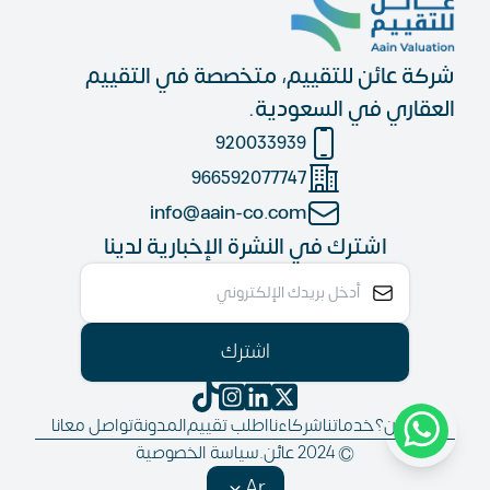
شركة عائن للتقييم، متخصصة في التقييم
العقاري في السعودية.
920033939
966592077747
info@aain-co.com
اشترك في النشرة الإخبارية لدينا
اشترك
من نحن؟
خدماتنا
شركاءنا
اطلب تقييم
المدونة
تواصل معانا
© 2024 عائن.
سياسة الخصوصية
Ar