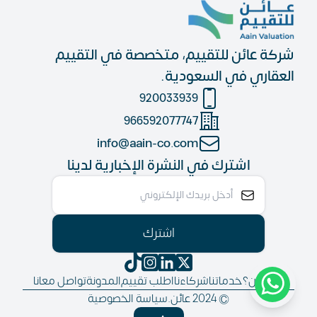
شركة عائن للتقييم، متخصصة في التقييم
العقاري في السعودية.
920033939
966592077747
info@aain-co.com
اشترك في النشرة الإخبارية لدينا
اشترك
من نحن؟
خدماتنا
شركاءنا
اطلب تقييم
المدونة
تواصل معانا
© 2024 عائن.
سياسة الخصوصية