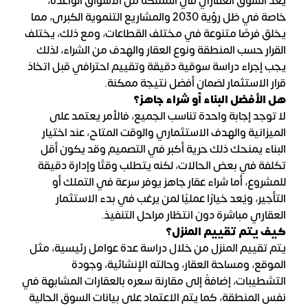
يُعد السوق العقاري في المملكة من الأسواق الواعدة،
خاصة في ظل رؤية 2030 والمشاريع التنموية الكبرى، مما
يخلق فرصًا متنوعة في مختلف القطاعات، ومع ذلك، يختلف
القرار حسب المنطقة ونوع العقار والهدف من الشراء، لذلك
يجب إجراء دراسة سوقية دقيقة وتقييم احترافي قبل اتخاذ
قرار الاستثمار لضمان أفضل نتيجة ممكنة.
هل الأفضل البناء أو شراء جاهز؟
لا توجد إجابة واحدة تناسب الجميع، فالأمر يعتمد على
الميزانية والهدف الاستثماري والوقت المتاح، عند اختيار
البناء يمنحك ذلك حرية أكبر في التصميم وقد يكون أقل
تكلفة في بعض الحالات، لكنه يتطلب وقتًا وإدارة دقيقة
للمشروع، أما شراء عقار جاهز يوفر سرعة في التملك أو
التأجير، ويُعد خيارًا عمليًا لمن يرغب في بدء الاستثمار
العقاري مباشرة دون انتظار مراحل التنفيذ.
كيف يتم تقييم المنزل؟
يتم تقييم المنزل من خلال دراسة عدة عوامل رئيسية، مثل
الموقع، ومساحة العقار، وحالته الإنشائية، وجودة
التشطيبات، إضافةً إلى مقارنة سعره بالعقارات المشابهة في
نفس المنطقة، كما يتم الاعتماد على بيانات السوق الحالية