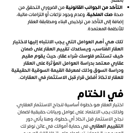
بالعقار.
التأكد من الجوانب القانونية
من الضروري التحقق من
صحة
صك الملكية
،
وعدم وجود نزاعات أو التزامات مالية،
إضافة إلى التأكد من تراخيص البناء ومطابقة العقار
للأنظمة المعتمدة.
تلك هي أهم العوامل التي يجب الانتباه إليها لاختيار
العقار المُناسب، ويساعدك تقييم العقار على ضمان
كيف تستثمر فلوسك شراء عقار، حيث يقوم مقيم
عقاري معتمد بدراسة العوامل المؤثرة على العقار
ودراسة السوق وذلك لمعرفة
القيمة السوقية
الحقيقية
للعقار لاتخاذ أفضل قرار قبل الاستثمار في العقارات.
في الختام
اختيار العقار هو خطوة أساسية لنجاح الاستثمار العقاري،
ولذلك يجب الاعتماد على عوامل وبيانات حقيقية لضمان
نجاح الاستثمار قبل اتخاذ أي خطوة، وهنا يأتي دور
التقييم العقاري
في حماية أموالك في عائن نوفر لك