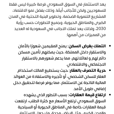
يعد الاستثمار في السوق السعودي فرصة كبيرة ليس فقط
للسعوديين ولكن للأجانب أيضًا، وذلك بفضل نمو الاقتصاد،
المشاريع التنموية الضخمة، وتطوير البنية التحتية في المدن
الكبرى والمناطق الحيوية، وجميع التطورات حسب رؤية
2030، ولذلك يعد تملك الاجانب في السعودية له العديد
من المميزات من أهمها:
التملك بغرض السكن:
يمنح المقيمين شعورًا بالأمان
والاستقرار داخل المملكة، حيث يمكنهم تأمين مسكن
دائم لهم و لعائلاتهم، مما يدعم شعورهم بالاستقرار
الاجتماعي والاقتصادي.
حرية التصرف بالعقار:
حيث يستطيع المالك استخدام
العقار للسكن الشخصي، أو تأجيره والاستفادة من العوائد
المالية الناتجة عن الاستثمار، مما يوفر فرصة لتحقيق دخل
إضافي طويل الأمد.
ارتفاع قيمة العقارات:
بسبب التطور الذي يشهده
السوق السعودي ترتفع الأسعار مع كثرة الطلب، ارتفعت
قيمة العقارات خاصة في المناطق الحيوية أو السياحية
والمدن الكبرى مثل الرياض وجدة، ما يجعل الاستثمار