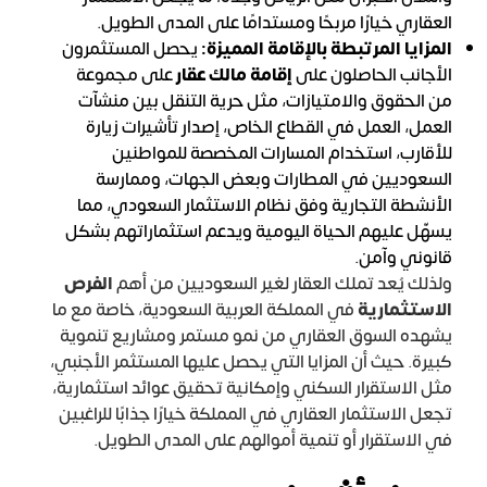
العقاري خيارًا مربحًا ومستدامًا على المدى الطويل.
المزايا المرتبطة بالإقامة المميزة:
يحصل المستثمرون
الأجانب الحاصلون على
إقامة مالك عقار
على مجموعة
من الحقوق والامتيازات، مثل حرية التنقل بين منشآت
العمل، العمل في القطاع الخاص، إصدار تأشيرات زيارة
للأقارب، استخدام المسارات المخصصة للمواطنين
السعوديين في المطارات وبعض الجهات، وممارسة
الأنشطة التجارية وفق نظام الاستثمار السعودي، مما
يسهّل عليهم الحياة اليومية ويدعم استثماراتهم بشكل
قانوني وآمن.
ولذلك يُعد تملك العقار لغير السعوديين من أهم
الفرص
الاستثمارية
في المملكة العربية السعودية، خاصة مع ما
يشهده السوق العقاري من نمو مستمر ومشاريع تنموية
كبيرة. حيث أن المزايا التي يحصل عليها المستثمر الأجنبي،
مثل الاستقرار السكني وإمكانية تحقيق عوائد استثمارية،
تجعل الاستثمار العقاري في المملكة خيارًا جذابًا للراغبين
في الاستقرار أو تنمية أموالهم على المدى الطويل.