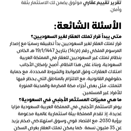
تقرير تقييم عقاري
موثوق يضمن لك الاستثمار بثقة
وأمان.
الأسئلة الشائعة:
متى يبدأ قرار تملك العقار لغير السعوديين؟
قرار تملك العقار لغير السعوديين بدأ تطبيقه رسميًا مع إصدار
المرسوم الملكي رقم (م/14) بتاريخ 19/1/1447 هـ الخاص
بنظام تملك غير السعوديين للعقار في المملكة العربية
السعودية، وبناءً على هذا النظام، أصبح بإمكان الأجانب
امتلاك العقارات وفق الضوابط والشروط المحددة، مع حماية
حقوقهم القانونية، مع الالتزام بالمناطق التي يحظر فيها
التملك، مثل بعض أجزاء مكة المكرمة والمدينة المنورة
للأفراد غير المسلمين.
ما هي مميزات المستثمر الأجنبي في السعودية؟
يوفر الاستثمار الأجنبي في المملكة العربية السعودية مزايا
عديدة، إذ تقدم المملكة بيئة استثمارية عالمية مدعومة
برؤية 2030، مع اقتصاد قوي وسوق استهلاكي ضخم يزيد
عن 35 مليون نسمة. كما يمكن تملك العقار بغرض السكن